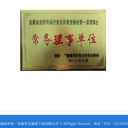
版权所有：安徽世玉爆破工程有限公司 © All Rights Reserved 电话：0551－62218555